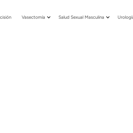
cisión
Vasectomía
Salud Sexual Masculina
Urologí
5/12/23
3 min
Agrandam
Faloplastía de
¿Qué es la faloplastia y para qu
La faloplastia es una cirugía reconst
generalmente en el contexto de rea