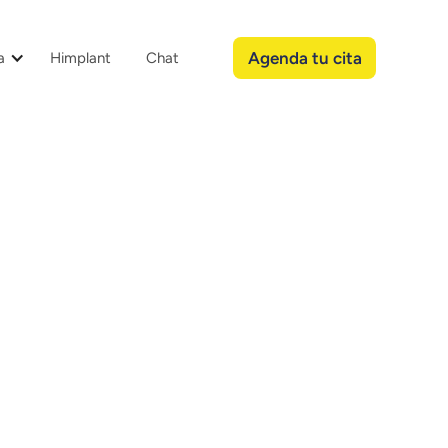
Agenda tu cita
a
Himplant
Chat
iento y Engrosamiento
Dr. Daniel Carrillo
 agrandamiento
é se realiza?
ructiva que se realiza para crear un pene,
signación de género o reparación tras traumatismo.