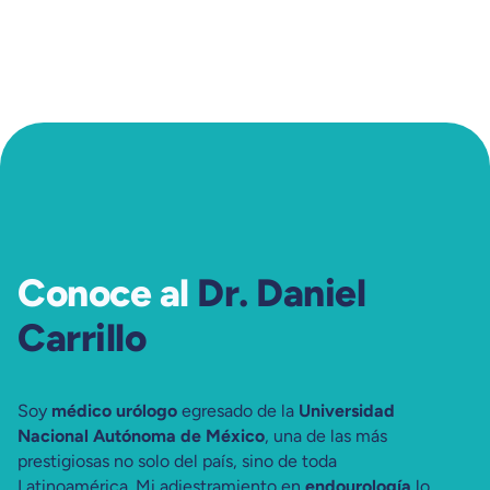
Conoce al
Dr. Daniel
Carrillo
Soy
médico urólogo
egresado de la
Universidad
Nacional Autónoma de México
, una de las más
prestigiosas no solo del país, sino de toda
Latinoamérica. Mi adiestramiento en
endourología
lo