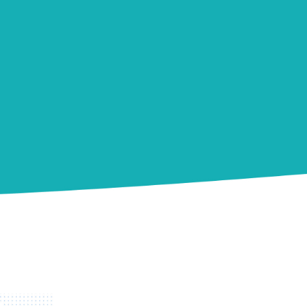
Incontinencia urinaria de esfuerzo
Se trata de la salida de orina involuntaria al
realizar un esfuerzo como toser, reírse o
levantar un objeto, es mas común de lo que
imaginas.
Es posible que no tengas incontinencia cada
vez que hagas estas cosas, pero toda actividad
que aumente la presión puede hacerte más
vulnerable a tener pérdidas de orina
involuntarias, particularmente si tienes la vejiga
llena.