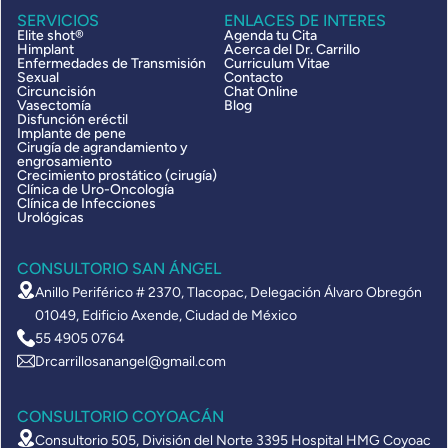
SERVICIOS
ENLACES DE INTERES
Elite shot®
Agenda tu Cita
Himplant
Acerca del Dr. Carrillo
Enfermedades de Transmisión
Curriculum Vitae
Sexual
Contacto
Circuncisión
Chat Online
Vasectomía
Blog
Disfunción eréctil
Implante de pene
Cirugía de agrandamiento y
engrosamiento
Crecimiento prostático (cirugía)
Clínica de Uro-Oncología
Clínica de Infecciones
Urológicas
CONSULTORIO SAN ÁNGEL
Anillo Periférico # 2370, Tlacopac, Delegación Álvaro Obregón
01049, Edificio Axende, Ciudad de México
55 4905 0764
Drcarrillosanangel@gmail.com
CONSULTORIO COYOACÁN
Consultorio 505, División del Norte 3395 Hospital HMG Coyoac