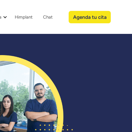
Agenda tu cita
a
Himplant
Chat