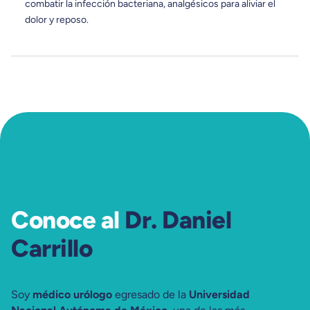
combatir la infección bacteriana, analgésicos para aliviar el
dolor y reposo.
Conoce al
Dr. Daniel
Carrillo
Soy
médico urólogo
egresado de la
Universidad