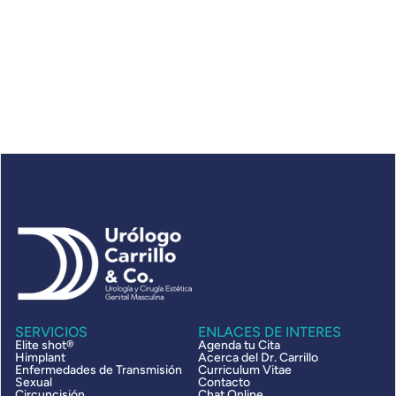
Todo lo que debe saber sobre el esmegma
El esmegma es una sustancia blanca compuesta por células
muertas de la piel, aceites y humedad que se acumula en áreas
genitales.
SERVICIOS
ENLACES DE INTERES
Elite shot®
Agenda tu Cita
Himplant
Acerca del Dr. Carrillo
Enfermedades de Transmisión
Curriculum Vitae
Sexual
Contacto
Circuncisión
Chat Online