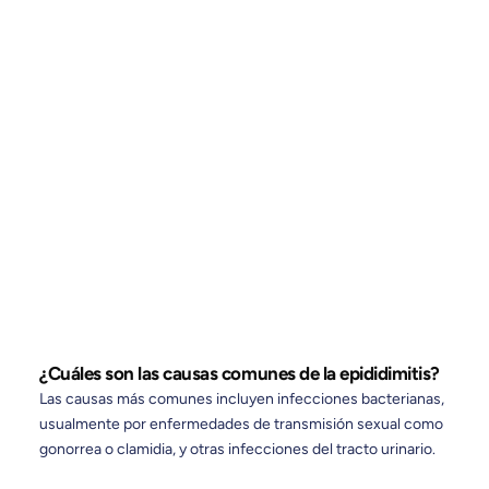
Referencias:
https://www.ncbi.nlm.nih.gov/books/NBK430814/
https://www.mayoclinic.org/diseases-
conditions/epididymitis/symptoms-causes/syc-
20363853
¿Cuáles son las causas comunes de la epididimitis?
Las causas más comunes incluyen infecciones bacterianas,
usualmente por enfermedades de transmisión sexual como
gonorrea o clamidia, y otras infecciones del tracto urinario.