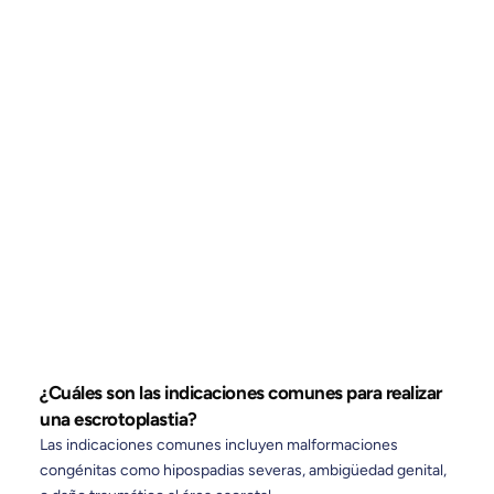
Referencias:
https://en.wikipedia.org/wiki/Scrotoplasty
https://www.mayoclinic.org/tests-
procedures/masculinizing-surgery/about/pac-
20385105
¿Cuáles son las indicaciones comunes para realizar
una escrotoplastia?
Las indicaciones comunes incluyen malformaciones
congénitas como hipospadias severas, ambigüedad genital,