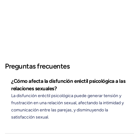
https://www.mayoclinic.org/diseases-
conditions/erectile-dysfunction/symptoms-
causes/syc-20355776
https://www.healthline.com/health/erectile-
dysfunction/psychological
Preguntas frecuentes
¿Cómo afecta la disfunción eréctil psicológica a las
relaciones sexuales?
La disfunción eréctil psicológica puede generar tensión y
frustración en una relación sexual, afectando la intimidad y
comunicación entre las parejas, y disminuyendo la
satisfacción sexual.