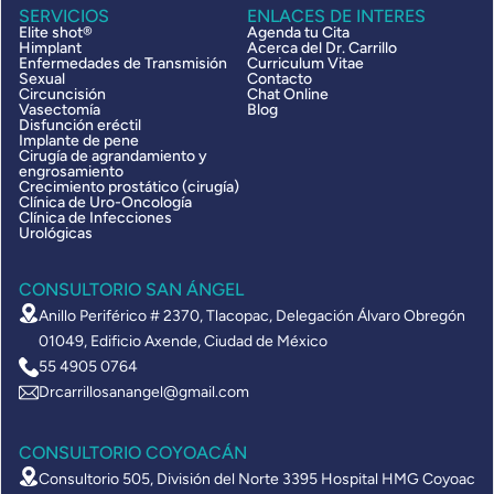
SERVICIOS
ENLACES DE INTERES
Elite shot®
Agenda tu Cita
Himplant
Acerca del Dr. Carrillo
Enfermedades de Transmisión
Curriculum Vitae
Sexual
Contacto
Circuncisión
Chat Online
Vasectomía
Blog
Disfunción eréctil
Implante de pene
Cirugía de agrandamiento y
engrosamiento
Crecimiento prostático (cirugía)
Clínica de Uro-Oncología
Clínica de Infecciones
Urológicas
CONSULTORIO SAN ÁNGEL
Anillo Periférico # 2370, Tlacopac, Delegación Álvaro Obregón
01049, Edificio Axende, Ciudad de México
55 4905 0764
Drcarrillosanangel@gmail.com
CONSULTORIO COYOACÁN
Consultorio 505, División del Norte 3395 Hospital HMG Coyoac