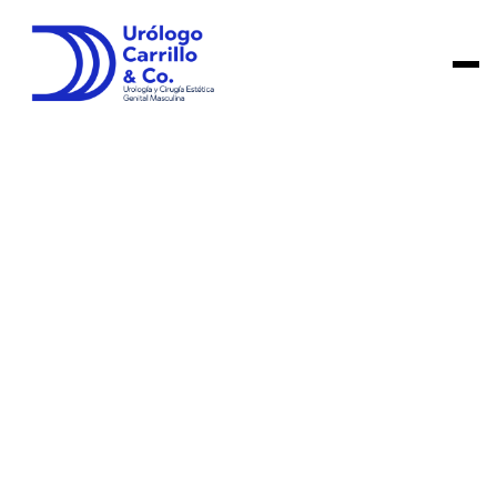
23/6/2025
3 min
Disfunción Eréctil
Dr. Daniel Carrillo
¿Como