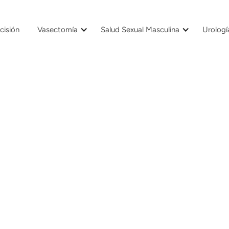
cisión
Vasectomía
Salud Sexual Masculina
Urologí
8/8/23
3min
Salud Rena
¿Qué son los c
¿Qué son los cálculos renales?
Los cálculos renales son masas sólid
riñones a partir de sustancias prese