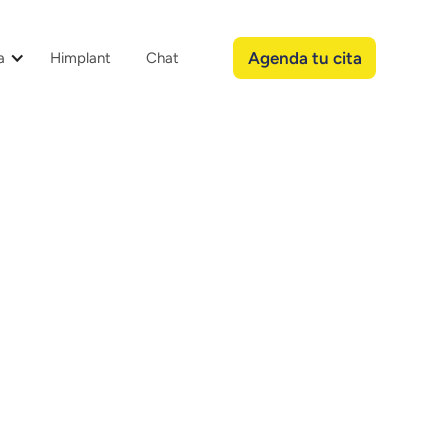
Agenda tu cita
a
Himplant
Chat
l
Dr. Daniel Carrillo
álculos renales?
as formadas por cristales que se desarrollan en los
ntes en la orina, como minerales y sales.