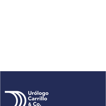
7/3/2023
4min
Función de la prostata y Enfermedades de la
próstata
La próstata o glándula prostática es una parte importante
forma parte aparato reproductor masculino y es esencial
para una buena salud y su secreción forma